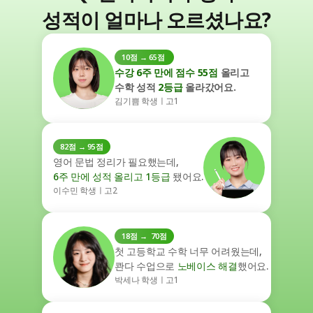
성적이 얼마나 오르셨나요?
10점 → 65점 
수강 6주 만에 점수 55점
 올리고
수학 성적 
2등급
 올라갔어요.
김기쁨 학생ㅣ고1
82점 → 95점
영어 문법 정리가 필요했는데,
6주 만에 성적 올리고 1등급
 됐어요.
이수민 학생ㅣ고2
18점 →  70점
첫 고등학교 수학 너무 어려웠는데,
콴다 수업으로
 노베이스 해결
했어요.
박세나 학생ㅣ고1